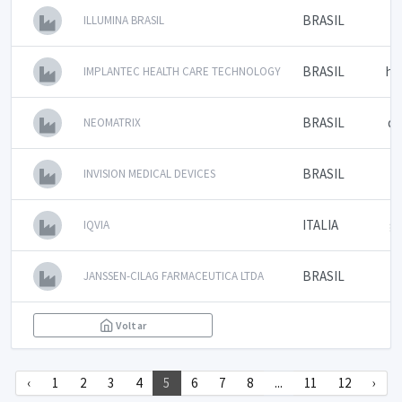
BRASIL
s
ILLUMINA BRASIL
BRASIL
hu
IMPLANTEC HEALTH CARE TECHNOLOGY
BRASIL
qu
NEOMATRIX
BRASIL
INVISION MEDICAL DEVICES
ITALIA
gi
IQVIA
BRASIL
JANSSEN-CILAG FARMACEUTICA LTDA
Voltar
‹
1
2
3
4
5
6
7
8
...
11
12
›