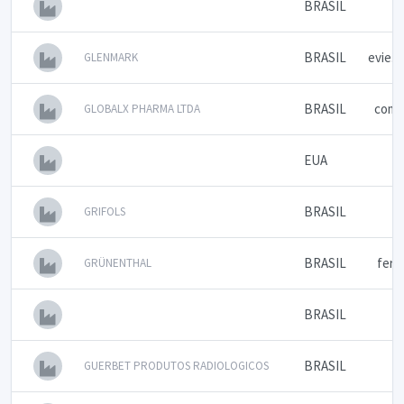
BRASIL
BRASIL
evie.
GLENMARK
BRASIL
come
GLOBALX PHARMA LTDA
EUA
a
BRASIL
GRIFOLS
BRASIL
fern
GRÜNENTHAL
BRASIL
BRASIL
fa
GUERBET PRODUTOS RADIOLOGICOS