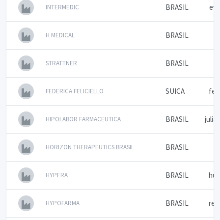
BRASIL
eve
INTERMEDIC
BRASIL
h
H MEDICAL
BRASIL
e
STRATTNER
SUICA
fed
FEDERICA FELICIELLO
BRASIL
juli
HIPOLABOR FARMACEUTICA
BRASIL
HORIZON THERAPEUTICS BRASIL
BRASIL
hug
HYPERA
BRASIL
reg
HYPOFARMA