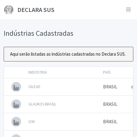
DECLARA SUS
Indústrias Cadastradas
Aqui serão listadas as indústrias cadastradas no Declara SUS.
INDÚSTRIA
PAÍS
BRASIL
di
GILEAD
BRASIL
GLAUKOS BRASIL
BRASIL
GSK