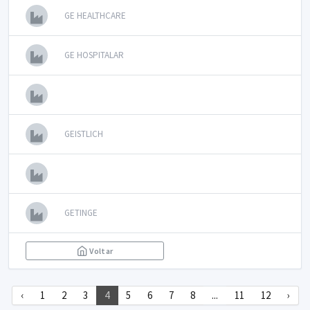
GE HEALTHCARE
GE HOSPITALAR
GEISTLICH
GETINGE
Voltar
‹
1
2
3
4
5
6
7
8
...
11
12
›