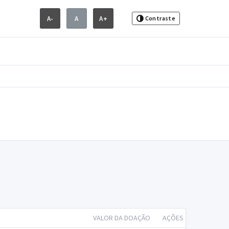
A-
A
A+
Contraste
VALOR DA DOAÇÃO
AÇÕES