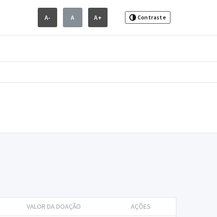
A-
A
A+
Contraste
VALOR DA DOAÇÃO
AÇÕES