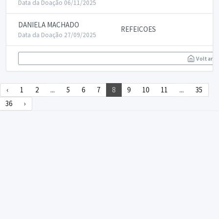
Data da Doação 06/11/2025
DANIELA MACHADO
REFEICOES
Data da Doação 27/09/2025
Voltar
‹
1
2
...
5
6
7
8
9
10
11
...
35
36
›
DECLARA SUS
FAQ
Declarasus