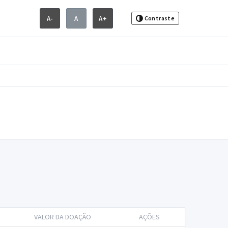
A-
A
A+
Contraste
VALOR DA DOAÇÃO
AÇÕES