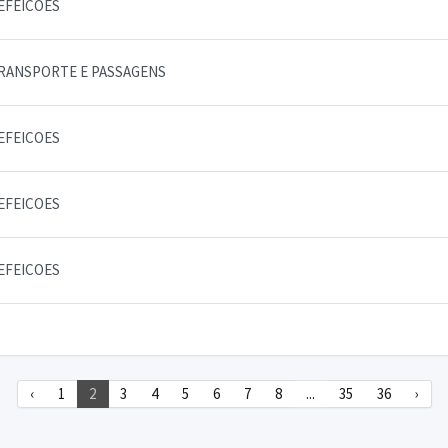
EFEICOES
RANSPORTE E PASSAGENS
EFEICOES
EFEICOES
EFEICOES
‹
1
2
3
4
5
6
7
8
...
35
36
›