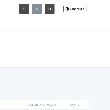
A-
A
A+
Contraste
VALOR DA DOAÇÃO
AÇÕES