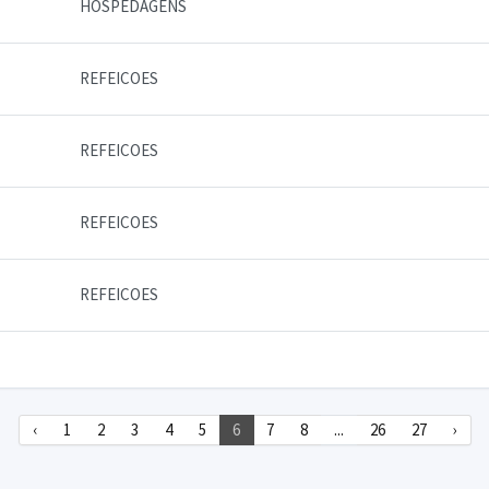
HOSPEDAGENS
REFEICOES
REFEICOES
REFEICOES
REFEICOES
‹
1
2
3
4
5
6
7
8
...
26
27
›