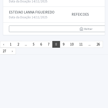
Data da Doação 14/11/2025
ESTEVAO LANNA FIGUEIREDO
REFEICOES
Data da Doação 14/11/2025
Voltar
‹
1
2
...
5
6
7
8
9
10
11
...
26
27
›
DECLARA SUS
FAQ
Declarasus