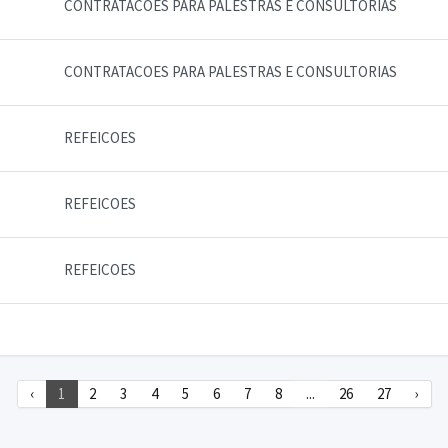
CONTRATACOES PARA PALESTRAS E CONSULTORIAS
CONTRATACOES PARA PALESTRAS E CONSULTORIAS
REFEICOES
REFEICOES
REFEICOES
‹
1
2
3
4
5
6
7
8
...
26
27
›