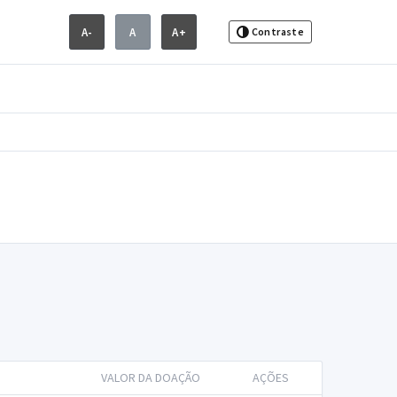
A-
A
A+
Contraste
VALOR DA DOAÇÃO
AÇÕES