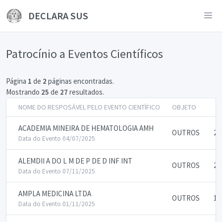
DECLARA SUS
Patrocínio a Eventos Científicos
Página
1
de
2
páginas encontradas.
Mostrando
25
de
27
resultados.
NOME DO RESPOSÁVEL PELO EVENTO CIENTÍFICO
OBJETO
V
ACADEMIA MINEIRA DE HEMATOLOGIA AMH
OUTROS
20
Data do Evento 04/07/2025
ALEMDII A DO L M DE P DE D INF INT
OUTROS
25
Data do Evento 07/11/2025
AMPLA MEDICINA LTDA
OUTROS
10
Data do Evento 01/11/2025