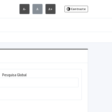
A-
A
A+
Contraste
Pesquisa Global