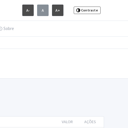
A-
A
A+
Contraste
Sobre
VALOR
AÇÕES